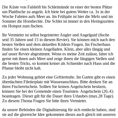
Die Küste von Falshöft bis Schleimünde ist einer der besten Plätze
um Plattfische zu angeln. Ich biete bei gutem Wetter ca. 3x in der
Woche Fahrten aufs Meer an. Im Frühjahr ist hier die Mefo und im
Sommer die Hornhechte. Die Schlei ist immer in den Heringszeiten
ein Hotspot zum fischen.
Ihr Vermieter ist selbst begeisterter Angler und Angelguid (fische
seid 35 Jahren und 15 in diesem Revier). Sie können mich nach den
besten Stellen und dem aktuellen Ködern Fragen. Im Fischerhaus
finden Sie einen kleinen Angelladen. Klein, aber alles fängig und
auf unser Revier abgestimmt. Wenn es meine Zeit zulässt, fahre ich
gerne mit ihnen aufs Meer und zeige ihnen die fängigen Stellen und
die besten Tricks, so kommt keiner als Schneider nach Haus und die
Pfanne bleibt nicht kalt.
Zu jeder Wohnung gehört eine Gefriertruhe. Im Garten gibt es einen
überdachten Filetierplatz mit Wasseranschluss. Bitte denken Sie an
ihren Fischereischein. Sollten Sie keinen Angelschein besitzen,
können Sie bei der Gemeinde einen Touristen- Angelschein (20,-€)
beantragen. Dieser gilt für die Dauer ihres Urlaubes (max.28 Tage).
Zu diesem Thema Fragen Sie bitte ihren Vermieter.
da unsere Behörden die Digitalisierung für sich entdeckt haben, sind
sie auf die glorreiche Idee gekommen dieses auch gleich mit unseren