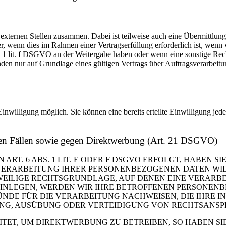
 externen Stellen zusammen. Dabei ist teilweise auch eine Übermittlung
 wenn dies im Rahmen einer Vertragserfüllung erforderlich ist, wenn wi
s. 1 lit. f DSGVO an der Weitergabe haben oder wenn eine sonstige Re
n nur auf Grundlage eines gültigen Vertrags über Auftragsverarbeitun
inwilligung möglich. Sie können eine bereits erteilte Einwilligung jed
ren Fällen sowie gegen Direktwerbung (Art. 21 DSGVO)
. 6 ABS. 1 LIT. E ODER F DSGVO ERFOLGT, HABEN SIE
VERARBEITUNG IHRER PERSONENBEZOGENEN DATEN WIDE
EWEILIGE RECHTSGRUNDLAGE, AUF DENEN EINE VERARBE
NLEGEN, WERDEN WIR IHRE BETROFFENEN PERSONENBE
DE FÜR DIE VERARBEITUNG NACHWEISEN, DIE IHRE IN
G, AUSÜBUNG ODER VERTEIDIGUNG VON RECHTSANSPRÜC
T, UM DIREKTWERBUNG ZU BETREIBEN, SO HABEN SIE