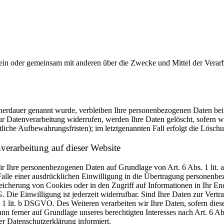
ie allein oder gemeinsam mit anderen über die Zwecke und Mittel der V
cherdauer genannt wurde, verbleiben Ihre personenbezogenen Daten bei 
r Datenverarbeitung widerrufen, werden Ihre Daten gelöscht, sofern wi
liche Aufbewahrungsfristen); im letztgenannten Fall erfolgt die Löschu
erarbeitung auf dieser Website
 wir Ihre personenbezogenen Daten auf Grundlage von Art. 6 Abs. 1 li
lle einer ausdrücklichen Einwilligung in die Übertragung personenbez
icherung von Cookies oder in den Zugriff auf Informationen in Ihr Endge
Die Einwilligung ist jederzeit widerrufbar. Sind Ihre Daten zur Vert
. 1 lit. b DSGVO. Des Weiteren verarbeiten wir Ihre Daten, sofern diese 
 ferner auf Grundlage unseres berechtigten Interesses nach Art. 6 Abs
r Datenschutzerklärung informiert.