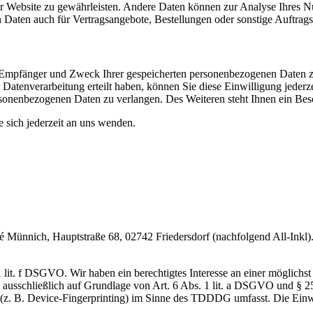
 der Website zu gewährleisten. Andere Daten können zur Analyse Ihres 
Daten auch für Vertragsangebote, Bestellungen oder sonstige Auftragsa
t, Empfänger und Zweck Ihrer gespeicherten personenbezogenen Daten z
Datenverarbeitung erteilt haben, können Sie diese Einwilligung jederz
sonenbezogenen Daten zu verlangen. Des Weiteren steht Ihnen ein Besc
sich jederzeit an uns wenden.
nnich, Hauptstraße 68, 02742 Friedersdorf (nachfolgend All-Inkl). 
lit. f DSGVO. Wir haben ein berechtigtes Interesse an einer möglichst 
ng ausschließlich auf Grundlage von Art. 6 Abs. 1 lit. a DSGVO und §
(z. B. Device-Fingerprinting) im Sinne des TDDDG umfasst. Die Einwill