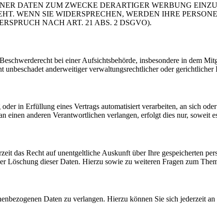
ER DATEN ZUM ZWECKE DERARTIGER WERBUNG EINZULEG
EHT. WENN SIE WIDERSPRECHEN, WERDEN IHRE PERSO
PRUCH NACH ART. 21 ABS. 2 DSGVO).
schwerderecht bei einer Aufsichtsbehörde, insbesondere in dem Mitgli
 unbeschadet anderweitiger verwaltungsrechtlicher oder gerichtlicher 
oder in Erfüllung eines Vertrags automatisiert verarbeiten, an sich od
n einen anderen Verantwortlichen verlangen, erfolgt dies nur, soweit e
zeit das Recht auf unentgeltliche Auskunft über Ihre gespeicherten 
der Löschung dieser Daten. Hierzu sowie zu weiteren Fragen zum Them
onenbezogenen Daten zu verlangen. Hierzu können Sie sich jederzeit a